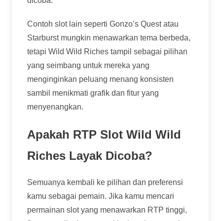
dicoba.
Contoh slot lain seperti Gonzo’s Quest atau
Starburst mungkin menawarkan tema berbeda,
tetapi Wild Wild Riches tampil sebagai pilihan
yang seimbang untuk mereka yang
menginginkan peluang menang konsisten
sambil menikmati grafik dan fitur yang
menyenangkan.
Apakah RTP Slot Wild Wild
Riches Layak Dicoba?
Semuanya kembali ke pilihan dan preferensi
kamu sebagai pemain. Jika kamu mencari
permainan slot yang menawarkan RTP tinggi,