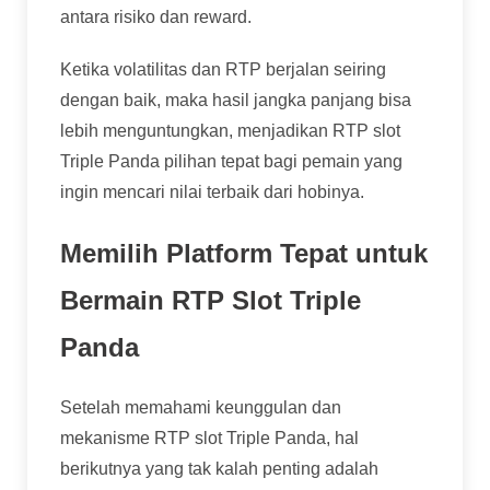
antara risiko dan reward.
Ketika volatilitas dan RTP berjalan seiring
dengan baik, maka hasil jangka panjang bisa
lebih menguntungkan, menjadikan RTP slot
Triple Panda pilihan tepat bagi pemain yang
ingin mencari nilai terbaik dari hobinya.
Memilih Platform Tepat untuk
Bermain RTP Slot Triple
Panda
Setelah memahami keunggulan dan
mekanisme RTP slot Triple Panda, hal
berikutnya yang tak kalah penting adalah