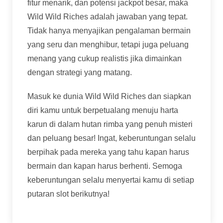
fitur menarik, dan potensi jackpot besar, maka
Wild Wild Riches adalah jawaban yang tepat.
Tidak hanya menyajikan pengalaman bermain
yang seru dan menghibur, tetapi juga peluang
menang yang cukup realistis jika dimainkan
dengan strategi yang matang.
Masuk ke dunia Wild Wild Riches dan siapkan
diri kamu untuk berpetualang menuju harta
karun di dalam hutan rimba yang penuh misteri
dan peluang besar! Ingat, keberuntungan selalu
berpihak pada mereka yang tahu kapan harus
bermain dan kapan harus berhenti. Semoga
keberuntungan selalu menyertai kamu di setiap
putaran slot berikutnya!