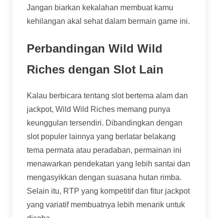
Jangan biarkan kekalahan membuat kamu
kehilangan akal sehat dalam bermain game ini.
Perbandingan Wild Wild
Riches dengan Slot Lain
Kalau berbicara tentang slot bertema alam dan
jackpot, Wild Wild Riches memang punya
keunggulan tersendiri. Dibandingkan dengan
slot populer lainnya yang berlatar belakang
tema permata atau peradaban, permainan ini
menawarkan pendekatan yang lebih santai dan
mengasyikkan dengan suasana hutan rimba.
Selain itu, RTP yang kompetitif dan fitur jackpot
yang variatif membuatnya lebih menarik untuk