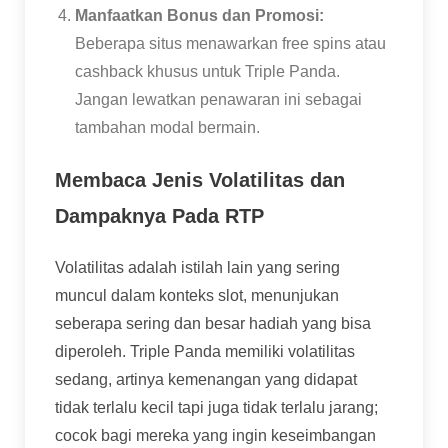
Manfaatkan Bonus dan Promosi:
Beberapa situs menawarkan free spins atau
cashback khusus untuk Triple Panda.
Jangan lewatkan penawaran ini sebagai
tambahan modal bermain.
Membaca Jenis Volatilitas dan
Dampaknya Pada RTP
Volatilitas adalah istilah lain yang sering
muncul dalam konteks slot, menunjukan
seberapa sering dan besar hadiah yang bisa
diperoleh. Triple Panda memiliki volatilitas
sedang, artinya kemenangan yang didapat
tidak terlalu kecil tapi juga tidak terlalu jarang;
cocok bagi mereka yang ingin keseimbangan