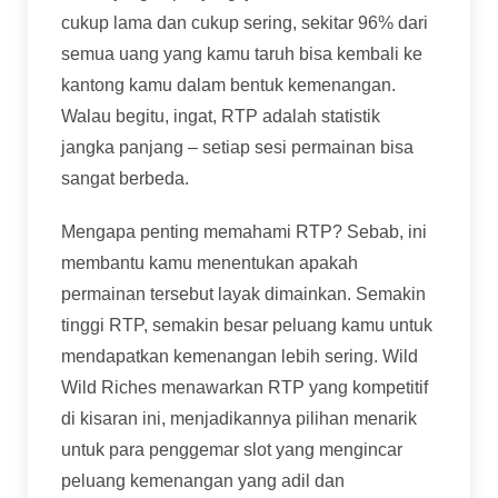
cukup lama dan cukup sering, sekitar 96% dari
semua uang yang kamu taruh bisa kembali ke
kantong kamu dalam bentuk kemenangan.
Walau begitu, ingat, RTP adalah statistik
jangka panjang – setiap sesi permainan bisa
sangat berbeda.
Mengapa penting memahami RTP? Sebab, ini
membantu kamu menentukan apakah
permainan tersebut layak dimainkan. Semakin
tinggi RTP, semakin besar peluang kamu untuk
mendapatkan kemenangan lebih sering. Wild
Wild Riches menawarkan RTP yang kompetitif
di kisaran ini, menjadikannya pilihan menarik
untuk para penggemar slot yang mengincar
peluang kemenangan yang adil dan