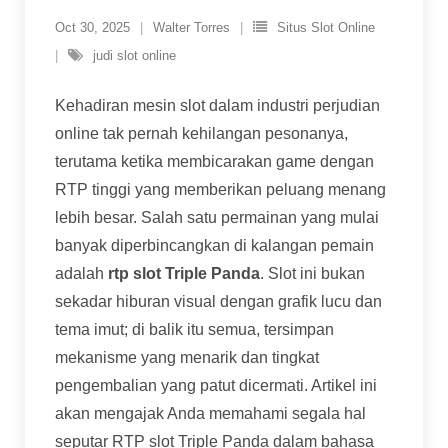
Oct 30, 2025
Walter Torres
Situs Slot Online
judi slot online
Kehadiran mesin slot dalam industri perjudian
online tak pernah kehilangan pesonanya,
terutama ketika membicarakan game dengan
RTP tinggi yang memberikan peluang menang
lebih besar. Salah satu permainan yang mulai
banyak diperbincangkan di kalangan pemain
adalah
rtp slot Triple Panda
. Slot ini bukan
sekadar hiburan visual dengan grafik lucu dan
tema imut; di balik itu semua, tersimpan
mekanisme yang menarik dan tingkat
pengembalian yang patut dicermati. Artikel ini
akan mengajak Anda memahami segala hal
seputar RTP slot Triple Panda dalam bahasa