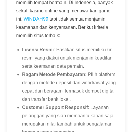
memilih tempat bermain. Di Indonesia, banyak
sekali kasino online yang menawarkan game
ini,
WINDAH99
tapi tidak semua menjamin
keamanan dan kenyamanan. Berikut kriteria
memilih situs terbaik:
Lisensi Resmi:
Pastikan situs memiliki izin
resmi yang diakui untuk menjamin keadilan
serta keamanan data pemain.
Ragam Metode Pembayaran:
Pilih platform
dengan metode deposit dan withdrawal yang
cepat dan beragam, termasuk dompet digital
dan transfer bank lokal.
Customer Support Responsif:
Layanan
pelanggan yang siap membantu kapan saja
merupakan nilai tambah untuk pengalaman