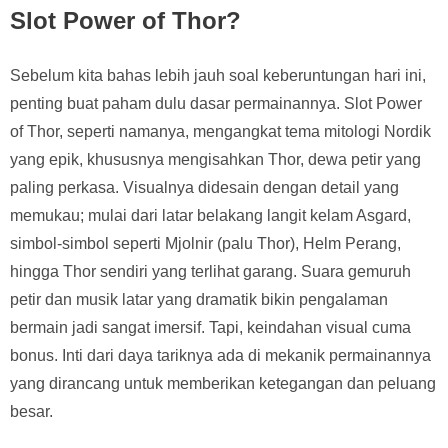
Slot Power of Thor?
Sebelum kita bahas lebih jauh soal keberuntungan hari ini,
penting buat paham dulu dasar permainannya. Slot Power
of Thor, seperti namanya, mengangkat tema mitologi Nordik
yang epik, khususnya mengisahkan Thor, dewa petir yang
paling perkasa. Visualnya didesain dengan detail yang
memukau; mulai dari latar belakang langit kelam Asgard,
simbol-simbol seperti Mjolnir (palu Thor), Helm Perang,
hingga Thor sendiri yang terlihat garang. Suara gemuruh
petir dan musik latar yang dramatik bikin pengalaman
bermain jadi sangat imersif. Tapi, keindahan visual cuma
bonus. Inti dari daya tariknya ada di mekanik permainannya
yang dirancang untuk memberikan ketegangan dan peluang
besar.