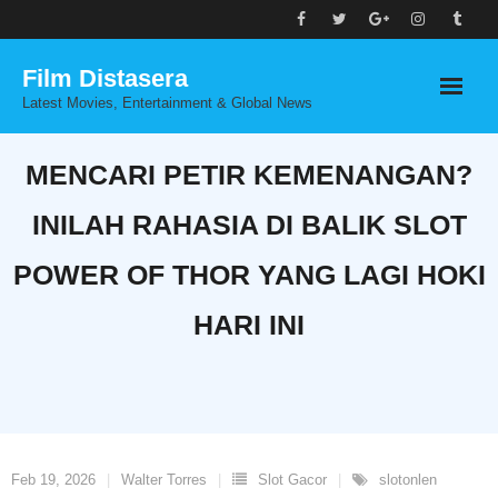
Skip
to
Film Distasera
content
Latest Movies, Entertainment & Global News
MENCARI PETIR KEMENANGAN?
INILAH RAHASIA DI BALIK SLOT
POWER OF THOR YANG LAGI HOKI
HARI INI
Feb 19, 2026
Walter Torres
Slot Gacor
slotonlen