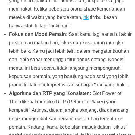
yang mendapatkan fitur bonus atau jackpot besar juga
meningkat. Ketika beberapa orang share kemenangan
mereka di waktu yang berdekatan,
hk
timbul kesan
bahwa slot itu lagi “hoki hari”.
Fokus dan Mood Pemain:
Saat kamu lagi santai di akhir
pekan atau malam hari, fokus dan kesabaran mungkin
lebih baik. Kamu jadi lebih teliti dalam mengatur taruhan
dan lebih sabar menunggu fitur bonus datang. Kondisi
mental ini bisa secara tidak langsung mempengaruhi
keputusan bermain, yang berujung pada sesi yang lebih
produktif, lalu diinterpretasikan sebagai “hari yang hoki”.
Algoritma dan RTP yang Konsisten:
Slot Power of
Thor dikenal memiliki RTP (Return to Player) yang
kompetitif. Artinya, dalam jangka panjang, dia dirancang
untuk mengembalikan persentase taruhan tertentu ke
pemain. Kadang, kamu kebetulan masuk dalam “siklus”