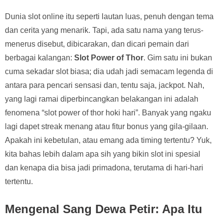
Dunia slot online itu seperti lautan luas, penuh dengan tema
dan cerita yang menarik. Tapi, ada satu nama yang terus-
menerus disebut, dibicarakan, dan dicari pemain dari
berbagai kalangan:
Slot Power of Thor
. Gim satu ini bukan
cuma sekadar slot biasa; dia udah jadi semacam legenda di
antara para pencari sensasi dan, tentu saja, jackpot. Nah,
yang lagi ramai diperbincangkan belakangan ini adalah
fenomena “slot power of thor hoki hari”. Banyak yang ngaku
lagi dapet streak menang atau fitur bonus yang gila-gilaan.
Apakah ini kebetulan, atau emang ada timing tertentu? Yuk,
kita bahas lebih dalam apa sih yang bikin slot ini spesial
dan kenapa dia bisa jadi primadona, terutama di hari-hari
tertentu.
Mengenal Sang Dewa Petir: Apa Itu