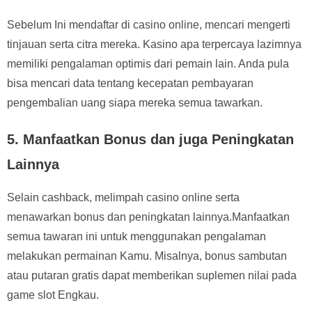
Sebelum Ini mendaftar di casino online, mencari mengerti
tinjauan serta citra mereka. Kasino apa terpercaya lazimnya
memiliki pengalaman optimis dari pemain lain. Anda pula
bisa mencari data tentang kecepatan pembayaran
pengembalian uang siapa mereka semua tawarkan.
5. Manfaatkan Bonus dan juga Peningkatan
Lainnya
Selain cashback, melimpah casino online serta
menawarkan bonus dan peningkatan lainnya.Manfaatkan
semua tawaran ini untuk menggunakan pengalaman
melakukan permainan Kamu. Misalnya, bonus sambutan
atau putaran gratis dapat memberikan suplemen nilai pada
game slot Engkau.