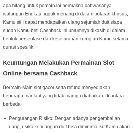
apa hilang untuk pemain.Ini bermakna bahwasanya
walaupun Engkau nggak menang di dalam putaran khusus,
Kamu still dapat mendapatkan ulang sejumlah duit siapa
sudah Kamu bet. Cashback ini umumnya dikasih di dalam
bentuk persentase dari keseluruhan kerugian Kamu selama
durasi spesifik.
Keuntungan Melakukan Permainan Slot
Online bersama Cashback
Bermain-Main slot gacor serta refund menyediakan
beberapa manfaat yang tidak mampu diabaikan, di antara
berbeda:
Pengurangan Risiko: Dengan adanya pengembalian
uang, risiko kehilangan duit bisa diminimalisir.Kamu akan