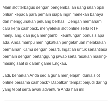
Main slot terbagus dengan pengembalian uang ialah opsi
brilian kepada para pemain siapa ingin menekan bahaya
dan menggunakan peluang berhasil.Dengan memahami
cara kerja cashback, menyeleksi slot online serta RTP
menjulang, dan juga mengambil keuntungan bonus siapa
ada, Anda mampu meningkatkan pengetahuan melakukan
permainan Kamu dengan berarti. Ingatlah untuk senantiasa
bermain dengan bertanggung jawab serta rasakan masing-
masing saat di dalam game Engkau.
Jadi, benarkah Anda sedia guna menjelajahi dunia slot
online bersama cashback? Dapatkan tempat berjudi daring
yang tepat serta awali adventure Anda hari ini!