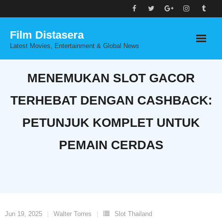
Skip
to
Film Distasera
content
Latest Movies, Entertainment & Global News
MENEMUKAN SLOT GACOR
TERHEBAT DENGAN CASHBACK:
PETUNJUK KOMPLET UNTUK
PEMAIN CERDAS
Jun 19, 2025
Walter Torres
Slot Thailand