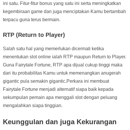
ini satu. Fitur-fitur bonus yang satu ini serta meningkatkan
kegembiraan game dan juga menciptakan Kamu bertambah
terpacu guna terus bermain.
RTP (Return to Player)
Salah satu hal yang memerlukan dicermati ketika
menentukan slot online ialah RTP maupun Return to Player.
Guna Fairytale Fortune, RTP apa dijual cukup tinggi maka
dari itu probabilitas Kamu untuk memenangkan anugerah
gigantic pula semakin gigantic.Perkara ini membuat
Fairytale Fortune menjadi alternatif siapa baik kepada
sekumpulan pemain apa menggali slot dengan peluang
mengalahkan siapa tinggian.
Keunggulan dan juga Kekurangan