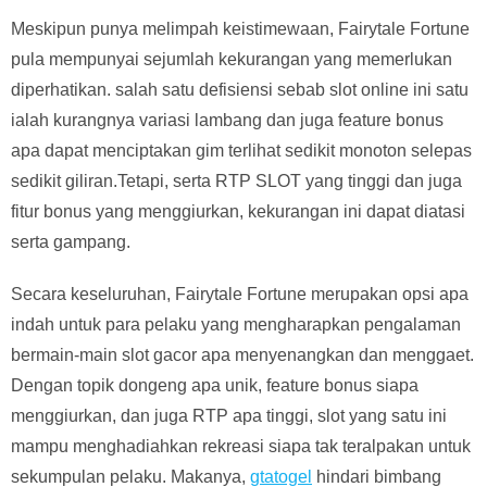
Meskipun punya melimpah keistimewaan, Fairytale Fortune
pula mempunyai sejumlah kekurangan yang memerlukan
diperhatikan. salah satu defisiensi sebab slot online ini satu
ialah kurangnya variasi lambang dan juga feature bonus
apa dapat menciptakan gim terlihat sedikit monoton selepas
sedikit giliran.Tetapi, serta RTP SLOT yang tinggi dan juga
fitur bonus yang menggiurkan, kekurangan ini dapat diatasi
serta gampang.
Secara keseluruhan, Fairytale Fortune merupakan opsi apa
indah untuk para pelaku yang mengharapkan pengalaman
bermain-main slot gacor apa menyenangkan dan menggaet.
Dengan topik dongeng apa unik, feature bonus siapa
menggiurkan, dan juga RTP apa tinggi, slot yang satu ini
mampu menghadiahkan rekreasi siapa tak teralpakan untuk
sekumpulan pelaku. Makanya,
gtatogel
hindari bimbang