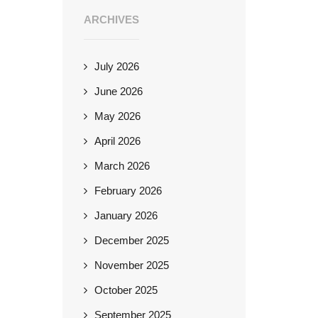
ARCHIVES
n
July 2026
June 2026
May 2026
April 2026
March 2026
February 2026
January 2026
December 2025
November 2025
October 2025
September 2025