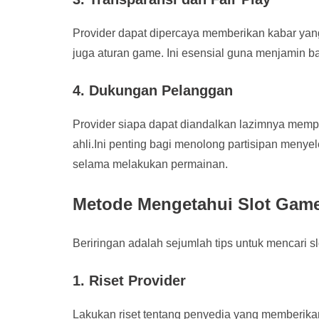
Provider dapat dipercaya memberikan kabar yan
juga aturan game. Ini esensial guna menjamin b
4. Dukungan Pelanggan
Provider siapa dapat diandalkan lazimnya memp
ahli.Ini penting bagi menolong partisipan menye
selama melakukan permainan.
Metode Mengetahui Slot Game
Beriringan adalah sejumlah tips untuk mencari 
1. Riset Provider
Lakukan riset tentang penyedia yang memberikan s