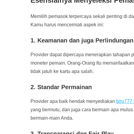
Esensialnya Menyeleksi Pema
Memilih pemasok terpercaya sekali penting di d
Kamu harus mencermati aspek ini:
1. Keamanan dan juga Perlindungan
Provider dapat dipercaya menerapkan tahapan pe
moneter pemain. Orang-Orang Itu memanfaatkan
tidak jatuh ke kartu apa salah.
2. Standar Permainan
Provider apa baik hendak menyediakan
biru777 
yang bermutu, dan juga cara bermain apa mulu
bermain-main Anda.
3. Transparansi dan Fair Play