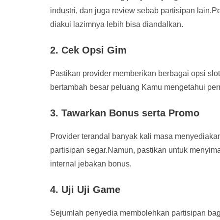
industri, dan juga review sebab partisipan lain
diakui lazimnya lebih bisa diandalkan.
2. Cek Opsi Gim
Pastikan provider memberikan berbagai opsi slot
bertambah besar peluang Kamu mengetahui pe
3. Tawarkan Bonus serta Promo
Provider terandal banyak kali masa menyediak
partisipan segar.Namun, pastikan untuk menyimak
internal jebakan bonus.
4. Uji Uji Game
Sejumlah penyedia membolehkan partisipan ba