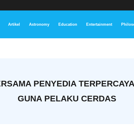
Artikel
Astronomy
Education
Entertainment
Philos
ERSAMA PENYEDIA TERPERCAYA
GUNA PELAKU CERDAS