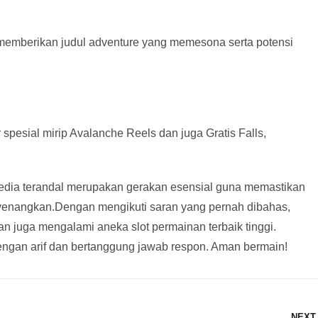
c, memberikan judul adventure yang memesona serta potensi
r spesial mirip Avalanche Reels dan juga Gratis Falls,
edia terandal merupakan gerakan esensial guna memastikan
nangkan.Dengan mengikuti saran yang pernah dibahas,
 juga mengalami aneka slot permainan terbaik tinggi.
ngan arif dan bertanggung jawab respon. Aman bermain!
NEXT