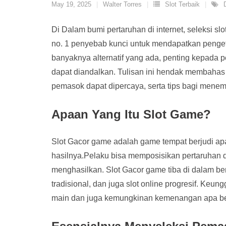
May 19, 2025
Walter Torres
Slot Terbaik
Di Dalam bumi pertaruhan di internet, seleksi s
no. 1 penyebab kunci untuk mendapatkan penge
banyaknya alternatif yang ada, penting kepada
dapat diandalkan. Tulisan ini hendak membahas 
pemasok dapat dipercaya, serta tips bagi menem
Apaan Yang Itu Slot Game?
Slot Gacor game adalah game tempat berjudi a
hasilnya.Pelaku bisa memposisikan pertaruhan 
menghasilkan. Slot Gacor game tiba di dalam berba
tradisional, dan juga slot online progresif. Keu
main dan juga kemungkinan kemenangan apa be