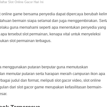
Daftar Slot Online Gacor Hari Ini
lot online game bersama penyedia dapat dipercaya berubah kelir
tahuan bermain siapa selamat dan juga menggembirakan. Sert
 pelaku guna memahami seperti apa menentukan penyedia yang
apa tersebut slot permainan, kenapa vital untuk menyeleksi
ukan slot permainan terbagus.
pa menggunakan putaran berputar guna memutuskan
dan memutar putaran serta harapan meraih campuran ikon apa
gai judul dan format, meliputi slot gacor video, slot online
nggulan dari slot gacor game merupakan kefasilitasan bermain-
sar.