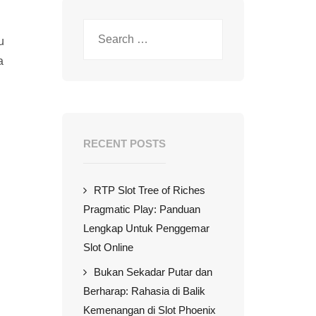
u
a
RECENT POSTS
RTP Slot Tree of Riches
Pragmatic Play: Panduan
Lengkap Untuk Penggemar
Slot Online
Bukan Sekadar Putar dan
Berharap: Rahasia di Balik
Kemenangan di Slot Phoenix