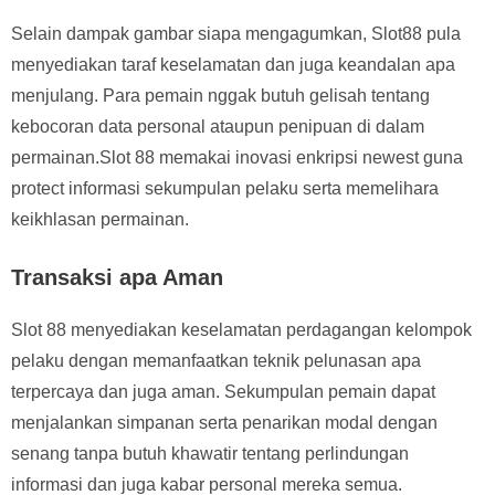
Selain dampak gambar siapa mengagumkan, Slot88 pula
menyediakan taraf keselamatan dan juga keandalan apa
menjulang. Para pemain nggak butuh gelisah tentang
kebocoran data personal ataupun penipuan di dalam
permainan.Slot 88 memakai inovasi enkripsi newest guna
protect informasi sekumpulan pelaku serta memelihara
keikhlasan permainan.
Transaksi apa Aman
Slot 88 menyediakan keselamatan perdagangan kelompok
pelaku dengan memanfaatkan teknik pelunasan apa
terpercaya dan juga aman. Sekumpulan pemain dapat
menjalankan simpanan serta penarikan modal dengan
senang tanpa butuh khawatir tentang perlindungan
informasi dan juga kabar personal mereka semua.