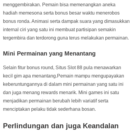
menggembirakan. Pemain bisa memenangkan aneka
hadiah memesona serta bonus besar waktu menerobos
bonus ronda. Animasi serta dampak suara yang dimasukkan
internal ciri yang satu ini membuat partisipan semakin
tergembira dan terdorong guna terus melakukan permainan.
Mini Permainan yang Menantang
Selain fitur bonus round, Situs Slot 88 pula menawarkan
kecil gim apa menantang.Pemain mampu mengupayakan
keberuntungannya di dalam mini permainan yang satu ini
dan juga menang rewards menarik. Mini games ini satu
menjadikan permainan berubah lebih variatif serta
menciptakan pelaku tidak sederhana bosan.
Perlindungan dan juga Keandalan