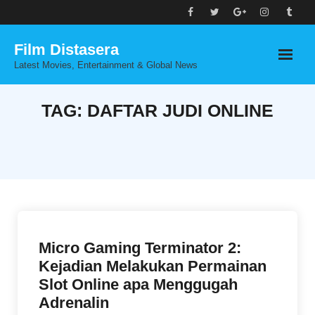
Skip
to
Film Distasera
content
Latest Movies, Entertainment & Global News
TAG:
DAFTAR JUDI ONLINE
Micro Gaming Terminator 2:
Kejadian Melakukan Permainan
Slot Online apa Menggugah
Adrenalin