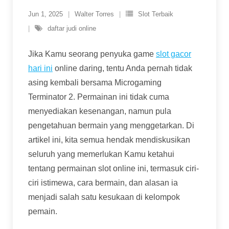
Jun 1, 2025
Walter Torres
Slot Terbaik
daftar judi online
Jika Kamu seorang penyuka game
slot gacor
hari ini
online daring, tentu Anda pernah tidak
asing kembali bersama Microgaming
Terminator 2. Permainan ini tidak cuma
menyediakan kesenangan, namun pula
pengetahuan bermain yang menggetarkan. Di
artikel ini, kita semua hendak mendiskusikan
seluruh yang memerlukan Kamu ketahui
tentang permainan slot online ini, termasuk ciri-
ciri istimewa, cara bermain, dan alasan ia
menjadi salah satu kesukaan di kelompok
pemain.