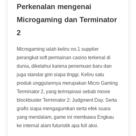
Perkenalan mengenai
Microgaming dan Terminator
2
Microgaming ialah keliru no.1 supplier
perangkat soft permainan casino terkenal di
dunia, diketahui karena penemuan baru dan
juga standar gim siapa tinggi. Keliru satu
produk unggulannya merupakan Micro Gaming
Terminator 2, yang terinspirasi sebab movie
blockbuster Terminator 2: Judgment Day. Serta
grafis siapa mengagumkan serta efek suara
yang mendalam, game ini membawa Engkau
ke internal alam futuristik apa full aksi.