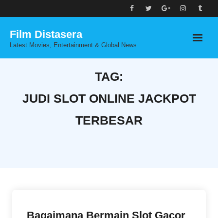
Skip
to
Film Distasera
content
Latest Movies, Entertainment & Global News
TAG:
JUDI SLOT ONLINE JACKPOT
TERBESAR
Bagaimana Bermain Slot Gacor