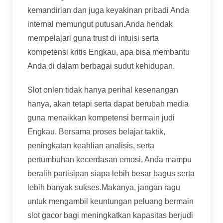
kemandirian dan juga keyakinan pribadi Anda
internal memungut putusan.Anda hendak
mempelajari guna trust di intuisi serta
kompetensi kritis Engkau, apa bisa membantu
Anda di dalam berbagai sudut kehidupan.
Slot onlen tidak hanya perihal kesenangan
hanya, akan tetapi serta dapat berubah media
guna menaikkan kompetensi bermain judi
Engkau. Bersama proses belajar taktik,
peningkatan keahlian analisis, serta
pertumbuhan kecerdasan emosi, Anda mampu
beralih partisipan siapa lebih besar bagus serta
lebih banyak sukses.Makanya, jangan ragu
untuk mengambil keuntungan peluang bermain
slot gacor bagi meningkatkan kapasitas berjudi