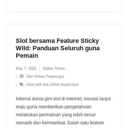
Slot bersama Feature Sticky
Wild: Panduan Seluruh guna
Pemain
May 7, 2025
Walter Torres
Slot Online Terpercaya
situs judi slot online terpercaya
Internal dunia gim slot di internet, inovasi lanjut
maju guna memberikan pengetahuan
melakukan permainan yang lebih besar
menarik dan bermanfaat. Salah satu feature