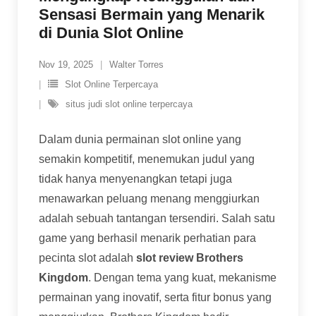
Sensasi Bermain yang Menarik
di Dunia Slot Online
Nov 19, 2025
Walter Torres
Slot Online Terpercaya
situs judi slot online terpercaya
Dalam dunia permainan slot online yang
semakin kompetitif, menemukan judul yang
tidak hanya menyenangkan tetapi juga
menawarkan peluang menang menggiurkan
adalah sebuah tantangan tersendiri. Salah satu
game yang berhasil menarik perhatian para
pecinta slot adalah
slot review Brothers
Kingdom
. Dengan tema yang kuat, mekanisme
permainan yang inovatif, serta fitur bonus yang