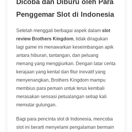
Dicoba dan Diburu oleh Para
Penggemar Slot di Indonesia
Setelah menggali berbagai aspek dalam
slot
review Brothers Kingdom
, tidak diragukan
lagi game ini menawarkan keseimbangan apik
antara hiburan, tantangan, dan peluang
menang yang menggiurkan. Dengan latar cerita
kerajaan yang kental dan fitur inovatif yang
menyenangkan, Brothers Kingdom mampu
membius para pemain untuk terus kembali
merasakan sensasi petualangan setiap kali
memutar gulungan.
Bagi para pencinta slot di Indonesia, mencoba
slot ini berarti menyelami pengalaman bermain