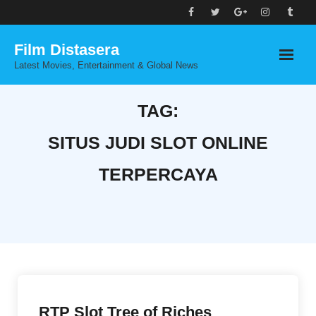
Skip
to
Film Distasera
content
Latest Movies, Entertainment & Global News
TAG:
SITUS JUDI SLOT ONLINE
TERPERCAYA
RTP Slot Tree of Riches