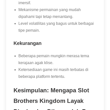
imersif.
Mekanisme permainan yang mudah
dipahami tapi tetap menantang.
Level volatilitas yang bagus untuk berbagai
tipe pemain.
Kekurangan
Beberapa pemain mungkin merasa tema
kerajaan agak klise.
Ketersediaan game ini masih terbatas di
beberapa platform tertentu.
Kesimpulan: Mengapa Slot
Brothers Kingdom Layak