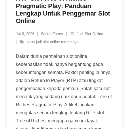
Pragmatic Play: Panduan
Lengkap Untuk Penggemar Slot
Online
Jul 6, 2026
Walter Torres
Judi Slot Online
situs judi slot online terpercaya
Dalam dunia permainan slot online,
keberhasilan tidak hanya bergantung pada
keberuntungan semata. Faktor penting lainnya
adalah Return to Player (RTP) atau tingkat
pengembalian kepada pemain. Salah satu slot
menarik yang sedang naik daun adalah Tree of
Riches Pragmatic Play. Artikel ini akan
mengulas secara lengkap tentang RTP slot
Tree of Riches, mengapa game ini layak
dicoba, fitur-fiturnya, dan bagaimana kamu