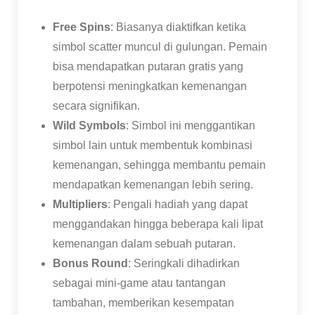
Free Spins
: Biasanya diaktifkan ketika
simbol scatter muncul di gulungan. Pemain
bisa mendapatkan putaran gratis yang
berpotensi meningkatkan kemenangan
secara signifikan.
Wild Symbols
: Simbol ini menggantikan
simbol lain untuk membentuk kombinasi
kemenangan, sehingga membantu pemain
mendapatkan kemenangan lebih sering.
Multipliers
: Pengali hadiah yang dapat
menggandakan hingga beberapa kali lipat
kemenangan dalam sebuah putaran.
Bonus Round
: Seringkali dihadirkan
sebagai mini-game atau tantangan
tambahan, memberikan kesempatan