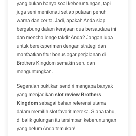
yang bukan hanya soal keberuntungan, tapi
juga seni menikmati setiap putaran penuh
warna dan cerita. Jadi, apakah Anda siap
bergabung dalam kerajaan dua bersaudara ini
dan menchallenge takdir Anda? Jangan lupa
untuk bereksperimen dengan strategi dan
manfaatkan fitur bonus agar perjalanan di
Brothers Kingdom semakin seru dan
menguntungkan.
Segeralah buktikan sendiri mengapa banyak
yang menjadikan
slot review Brothers
Kingdom
sebagai bahan referensi utama
dalam memilih slot favorit mereka. Siapa tahu,
di balik gulungan itu tersimpan keberuntungan
yang belum Anda temukan!