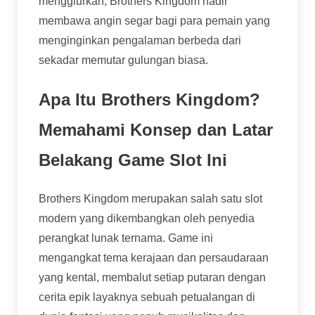
menggiurkan, Brothers Kingdom hadir
membawa angin segar bagi para pemain yang
menginginkan pengalaman berbeda dari
sekadar memutar gulungan biasa.
Apa Itu Brothers Kingdom?
Memahami Konsep dan Latar
Belakang Game Slot Ini
Brothers Kingdom merupakan salah satu slot
modern yang dikembangkan oleh penyedia
perangkat lunak ternama. Game ini
mengangkat tema kerajaan dan persaudaraan
yang kental, membalut setiap putaran dengan
cerita epik layaknya sebuah petualangan di