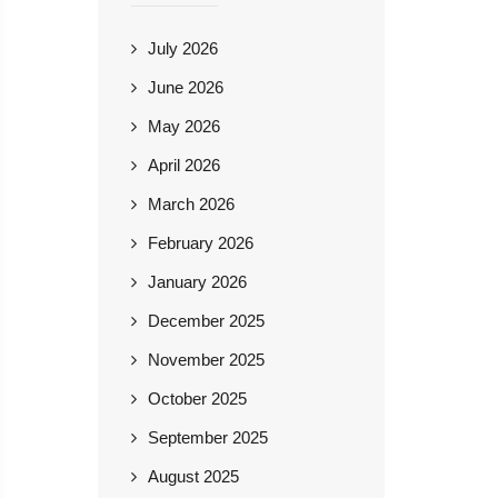
July 2026
June 2026
May 2026
April 2026
March 2026
February 2026
January 2026
December 2025
November 2025
October 2025
September 2025
August 2025