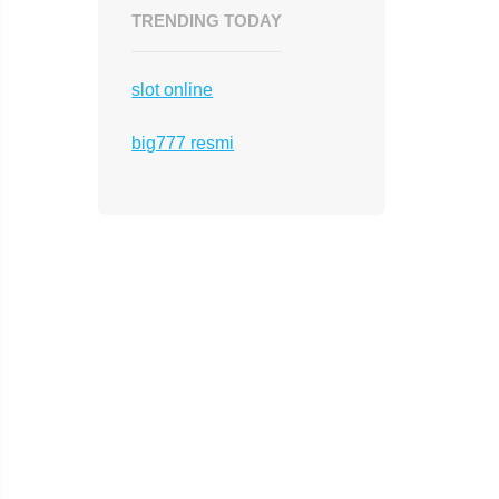
TRENDING TODAY
slot online
big777 resmi