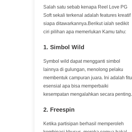
Salah satu sebab kenapa Reel Love PG
Soft sekali terkenal adalah features kreatif
siapa ditawarkannya.Berikut ialah sedikit
ciri pilihan apa memerlukan Kamu tahu:
1. Simbol Wild
Symbol wild dapat mengganti simbol
lainnya di gulungan, menolong pelaku
membentuk campuran juara. Ini adalah fitu
esensial apa bisa memperbaiki
kesempatan mengalahkan secara penting.
2. Freespin
Ketika partisipan berhasil memperoleh
kombinasi khusus, mereka semua bakal