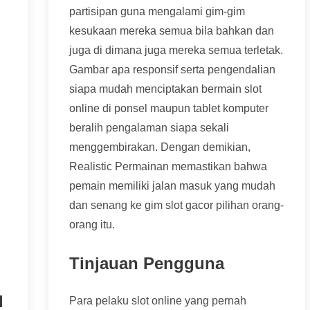
partisipan guna mengalami gim-gim
kesukaan mereka semua bila bahkan dan
juga di dimana juga mereka semua terletak.
Gambar apa responsif serta pengendalian
siapa mudah menciptakan bermain slot
online di ponsel maupun tablet komputer
beralih pengalaman siapa sekali
menggembirakan. Dengan demikian,
Realistic Permainan memastikan bahwa
pemain memiliki jalan masuk yang mudah
dan senang ke gim slot gacor pilihan orang-
orang itu.
Tinjauan Pengguna
l
Para pelaku slot online yang pernah