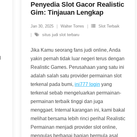
Penyedia Slot Gacor Realistic
Gim: Tinjauan Lengkap
Jan 30, 2025
Walter Torres
Slot Terbaik
situs judi slot terbaru
Jika Kamu seorang fans judi online, Anda
l
yakin pernah tidak luar negeri terus dengan
Realistic Games. Perusahaan yang satu ini
adalah salah satu provider permainan slot
terkenal pada bumi,
ini777 login
yang
terkenal sebab mengeluarkan permainan-
permainan terbaik tinggi dan juga
i
menggaet. Internal karangan ini, kami bakal
melihat bersama lebih rinci perihal Realistic
Permainan menjadi provider slot online,
mengulas berbagai bagian bermula asal