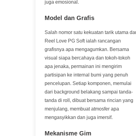
juga emosional.
Model dan Grafis
Salah nomor satu kekuatan tarik utama dar
Reel Love PG Soft ialah rancangan
grafisnya apa mengagumkan. Bersama
visual siapa bercahaya dan tokoh-tokoh
apa jenaka, permainan ini mengirim
partisipan ke internal bumi yang penuh
pencelupan. Setiap komponen, memulai
dari background belakang sampai tanda-
tanda di roll, dibuat bersama rincian yang
menjulang, membuat atmosfer apa
mengasyikkan dan juga imersif.
Mekanisme Gim