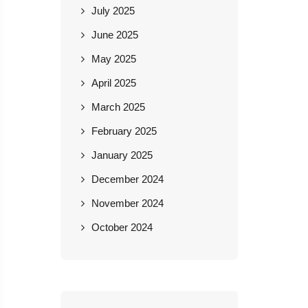
July 2025
June 2025
May 2025
April 2025
March 2025
February 2025
January 2025
December 2024
November 2024
October 2024