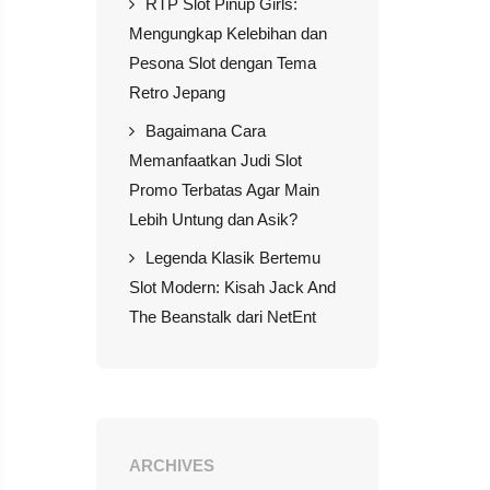
RTP Slot Pinup Girls:
Mengungkap Kelebihan dan
Pesona Slot dengan Tema
Retro Jepang
Bagaimana Cara
Memanfaatkan Judi Slot
Promo Terbatas Agar Main
Lebih Untung dan Asik?
Legenda Klasik Bertemu
Slot Modern: Kisah Jack And
The Beanstalk dari NetEnt
ARCHIVES