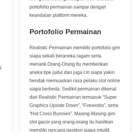
portofolio permainan sampai dengan
keandalan platform mereka.
Portofolio Permainan
Realistic Permainan memiliki portofolio gim
siapa sekali beraneka ragam serta
menarik.Orang-Orang Itu memberikan
G
aneka tipe judul dan juga ciri siapa yakin
hendak memuaskan rasa pelaku slot online
siapa berbeda. Sedikit permainan dikenal
dari Realistic Permainan termasuk “Super
Graphics Upside Down”, “Fireworks”, serta
“Hot Cross Bunnies”. Masing-Masing gim
slot gacor yang orang-orang itu hasilkan
memiliki rancang position siapa intuitif,