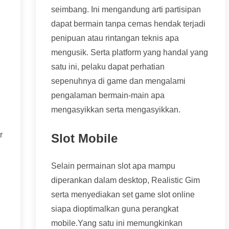
seimbang. Ini mengandung arti partisipan
dapat bermain tanpa cemas hendak terjadi
penipuan atau rintangan teknis apa
mengusik. Serta platform yang handal yang
satu ini, pelaku dapat perhatian
sepenuhnya di game dan mengalami
pengalaman bermain-main apa
mengasyikkan serta mengasyikkan.
r
Slot Mobile
Selain permainan slot apa mampu
diperankan dalam desktop, Realistic Gim
serta menyediakan set game slot online
siapa dioptimalkan guna perangkat
mobile.Yang satu ini memungkinkan