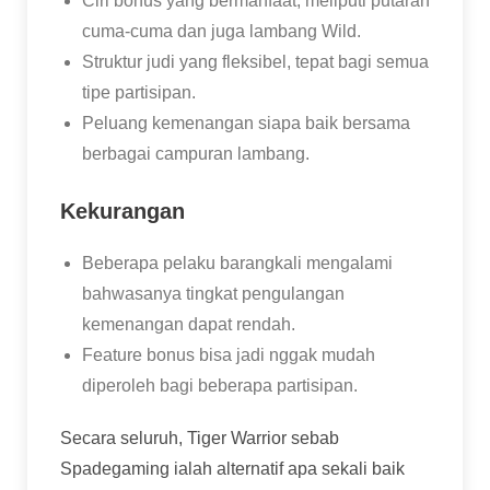
Ciri bonus yang bermanfaat, meliputi putaran
cuma-cuma dan juga lambang Wild.
Struktur judi yang fleksibel, tepat bagi semua
tipe partisipan.
Peluang kemenangan siapa baik bersama
berbagai campuran lambang.
Kekurangan
Beberapa pelaku barangkali mengalami
bahwasanya tingkat pengulangan
kemenangan dapat rendah.
Feature bonus bisa jadi nggak mudah
diperoleh bagi beberapa partisipan.
Secara seluruh, Tiger Warrior sebab
Spadegaming ialah alternatif apa sekali baik