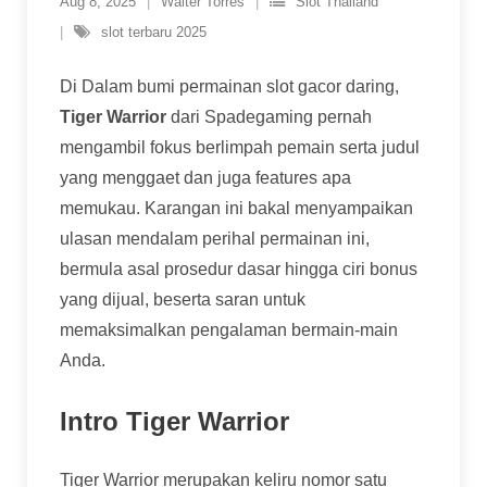
Aug 8, 2025
Walter Torres
Slot Thailand
slot terbaru 2025
Di Dalam bumi permainan slot gacor daring,
Tiger Warrior
dari Spadegaming pernah
mengambil fokus berlimpah pemain serta judul
yang menggaet dan juga features apa
memukau. Karangan ini bakal menyampaikan
ulasan mendalam perihal permainan ini,
bermula asal prosedur dasar hingga ciri bonus
yang dijual, beserta saran untuk
memaksimalkan pengalaman bermain-main
Anda.
Intro Tiger Warrior
Tiger Warrior merupakan keliru nomor satu