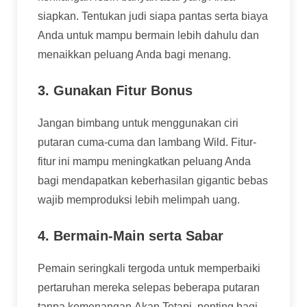
siapkan. Tentukan judi siapa pantas serta biaya
Anda untuk mampu bermain lebih dahulu dan
menaikkan peluang Anda bagi menang.
3. Gunakan Fitur Bonus
Jangan bimbang untuk menggunakan ciri
putaran cuma-cuma dan lambang Wild. Fitur-
fitur ini mampu meningkatkan peluang Anda
bagi mendapatkan keberhasilan gigantic bebas
wajib memproduksi lebih melimpah uang.
4. Bermain-Main serta Sabar
Pemain seringkali tergoda untuk memperbaiki
pertaruhan mereka selepas beberapa putaran
tanpa kemenangan.Akan Tetapi, penting bagi