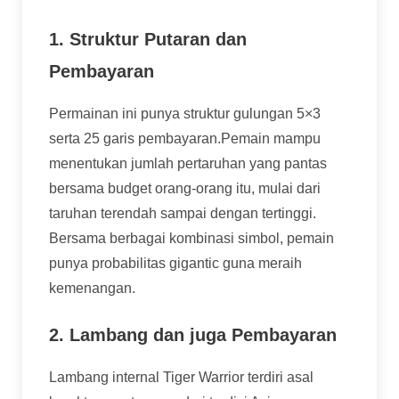
1. Struktur Putaran dan
Pembayaran
Permainan ini punya struktur gulungan 5×3
serta 25 garis pembayaran.Pemain mampu
menentukan jumlah pertaruhan yang pantas
bersama budget orang-orang itu, mulai dari
taruhan terendah sampai dengan tertinggi.
Bersama berbagai kombinasi simbol, pemain
punya probabilitas gigantic guna meraih
kemenangan.
2. Lambang dan juga Pembayaran
Lambang internal Tiger Warrior terdiri asal