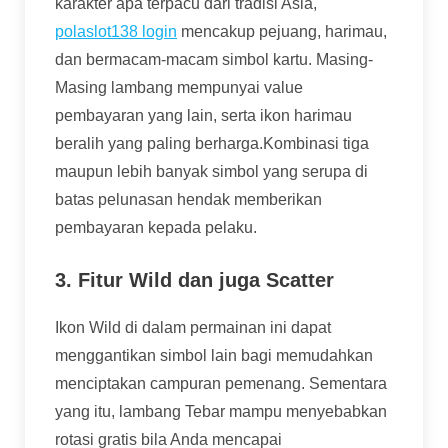
karakter apa terpacu dari tradisi Asia,
polaslot138 login
mencakup pejuang, harimau,
dan bermacam-macam simbol kartu. Masing-
Masing lambang mempunyai value
pembayaran yang lain, serta ikon harimau
beralih yang paling berharga.Kombinasi tiga
maupun lebih banyak simbol yang serupa di
batas pelunasan hendak memberikan
pembayaran kepada pelaku.
3. Fitur Wild dan juga Scatter
Ikon Wild di dalam permainan ini dapat
menggantikan simbol lain bagi memudahkan
menciptakan campuran pemenang. Sementara
yang itu, lambang Tebar mampu menyebabkan
rotasi gratis bila Anda mencapai