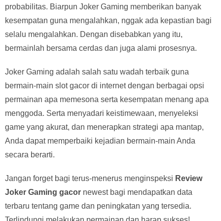
probabilitas. Biarpun Joker Gaming memberikan banyak
kesempatan guna mengalahkan, nggak ada kepastian bagi
selalu mengalahkan. Dengan disebabkan yang itu,
bermainlah bersama cerdas dan juga alami prosesnya.
Joker Gaming adalah salah satu wadah terbaik guna
bermain-main slot gacor di internet dengan berbagai opsi
permainan apa memesona serta kesempatan menang apa
menggoda. Serta menyadari keistimewaan, menyeleksi
game yang akurat, dan menerapkan strategi apa mantap,
Anda dapat memperbaiki kejadian bermain-main Anda
secara berarti.
Jangan forget bagi terus-menerus menginspeksi
Review
Joker Gaming gacor
newest bagi mendapatkan data
terbaru tentang game dan peningkatan yang tersedia.
Terlindungi melakukan permainan dan harap sukses!