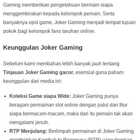
Gaming memberikan pengetahuan bermain siapa
menggembirakan kepada kelompok pemain. Serta
banyaknya opsi game, Joker Gaming menjadi tempat tujuan
pokok bagi kelompok fans taruhan online.
Keunggulan Joker Gaming
Sebelum kami membahas lebih banyak jauh tentang
Tinjauan Joker Gaming gacor
, esensial guna paham
keunggulan dari media ini:
Koleksi Game siapa Wide:
Joker Gaming punya
beragam permainan slot online dengan judul dan fitur
siapa bermacam-macam, maka dari itu pemain tak akan
mengalami jenuh.
RTP Menjulang:
Berlimpah permainan di Joker Gaming
memberikan Kembali to Pengguna (RTP) yang tinggian,