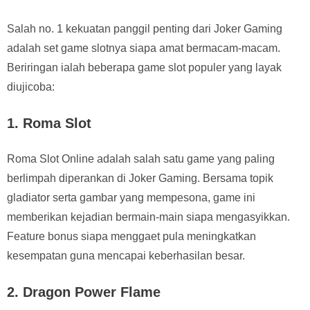
Salah no. 1 kekuatan panggil penting dari Joker Gaming
adalah set game slotnya siapa amat bermacam-macam.
Beriringan ialah beberapa game slot populer yang layak
diujicoba:
1. Roma Slot
Roma Slot Online adalah salah satu game yang paling
berlimpah diperankan di Joker Gaming. Bersama topik
gladiator serta gambar yang mempesona, game ini
memberikan kejadian bermain-main siapa mengasyikkan.
Feature bonus siapa menggaet pula meningkatkan
kesempatan guna mencapai keberhasilan besar.
2. Dragon Power Flame