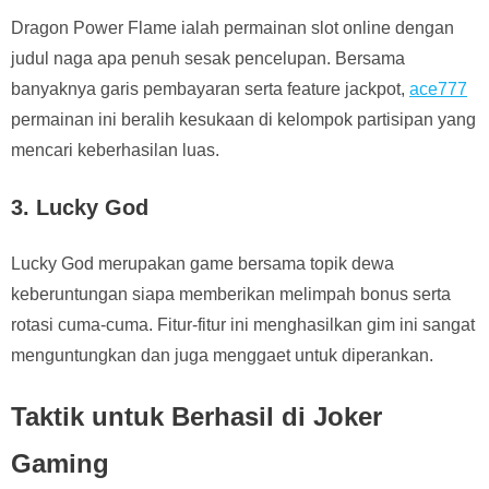
Dragon Power Flame ialah permainan slot online dengan
judul naga apa penuh sesak pencelupan. Bersama
banyaknya garis pembayaran serta feature jackpot,
ace777
permainan ini beralih kesukaan di kelompok partisipan yang
mencari keberhasilan luas.
3. Lucky God
Lucky God merupakan game bersama topik dewa
keberuntungan siapa memberikan melimpah bonus serta
rotasi cuma-cuma. Fitur-fitur ini menghasilkan gim ini sangat
menguntungkan dan juga menggaet untuk diperankan.
Taktik untuk Berhasil di Joker
Gaming