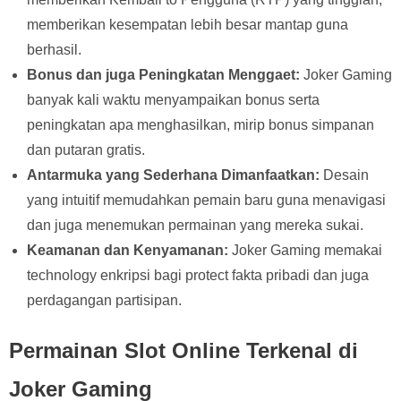
memberikan kesempatan lebih besar mantap guna
berhasil.
Bonus dan juga Peningkatan Menggaet:
Joker Gaming
banyak kali waktu menyampaikan bonus serta
peningkatan apa menghasilkan, mirip bonus simpanan
dan putaran gratis.
Antarmuka yang Sederhana Dimanfaatkan:
Desain
yang intuitif memudahkan pemain baru guna menavigasi
dan juga menemukan permainan yang mereka sukai.
Keamanan dan Kenyamanan:
Joker Gaming memakai
technology enkripsi bagi protect fakta pribadi dan juga
perdagangan partisipan.
Permainan Slot Online Terkenal di
Joker Gaming