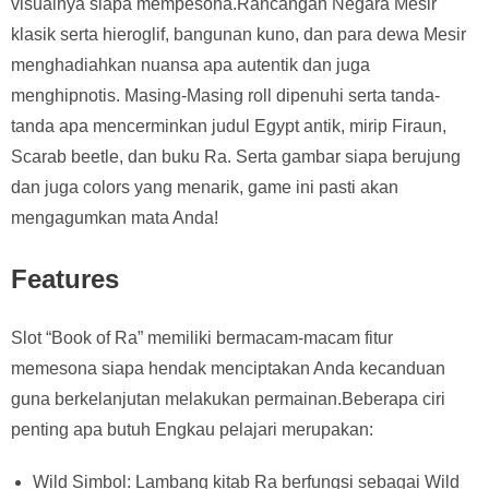
visualnya siapa mempesona.Rancangan Negara Mesir
klasik serta hieroglif, bangunan kuno, dan para dewa Mesir
menghadiahkan nuansa apa autentik dan juga
menghipnotis. Masing-Masing roll dipenuhi serta tanda-
tanda apa mencerminkan judul Egypt antik, mirip Firaun,
Scarab beetle, dan buku Ra. Serta gambar siapa berujung
dan juga colors yang menarik, game ini pasti akan
mengagumkan mata Anda!
Features
Slot “Book of Ra” memiliki bermacam-macam fitur
memesona siapa hendak menciptakan Anda kecanduan
guna berkelanjutan melakukan permainan.Beberapa ciri
penting apa butuh Engkau pelajari merupakan:
Wild Simbol: Lambang kitab Ra berfungsi sebagai Wild