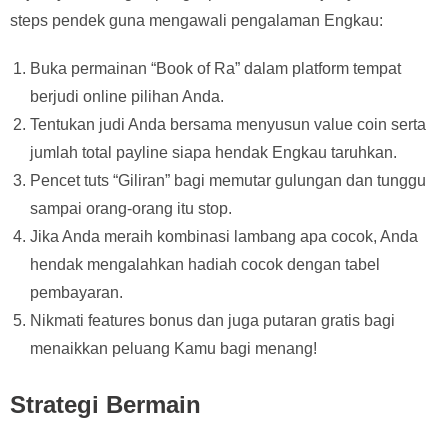
steps pendek guna mengawali pengalaman Engkau:
Buka permainan “Book of Ra” dalam platform tempat
berjudi online pilihan Anda.
Tentukan judi Anda bersama menyusun value coin serta
jumlah total payline siapa hendak Engkau taruhkan.
Pencet tuts “Giliran” bagi memutar gulungan dan tunggu
sampai orang-orang itu stop.
Jika Anda meraih kombinasi lambang apa cocok, Anda
hendak mengalahkan hadiah cocok dengan tabel
pembayaran.
Nikmati features bonus dan juga putaran gratis bagi
menaikkan peluang Kamu bagi menang!
Strategi Bermain