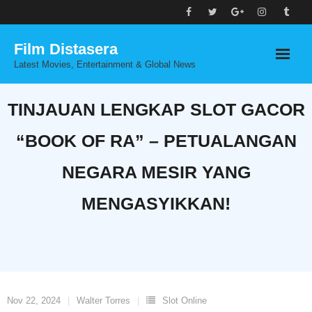
Skip
to
Film Distasera
content
Latest Movies, Entertainment & Global News
TINJAUAN LENGKAP SLOT GACOR
“BOOK OF RA” – PETUALANGAN
NEGARA MESIR YANG
MENGASYIKKAN!
Nov 22, 2024
Walter Torres
Slot Online