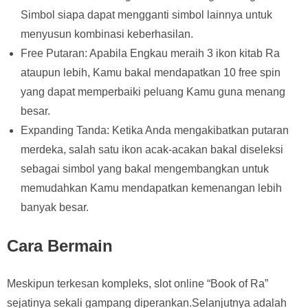
Simbol siapa dapat mengganti simbol lainnya untuk
menyusun kombinasi keberhasilan.
Free Putaran: Apabila Engkau meraih 3 ikon kitab Ra
ataupun lebih, Kamu bakal mendapatkan 10 free spin
yang dapat memperbaiki peluang Kamu guna menang
besar.
Expanding Tanda: Ketika Anda mengakibatkan putaran
merdeka, salah satu ikon acak-acakan bakal diseleksi
sebagai simbol yang bakal mengembangkan untuk
memudahkan Kamu mendapatkan kemenangan lebih
banyak besar.
Cara Bermain
Meskipun terkesan kompleks, slot online “Book of Ra”
sejatinya sekali gampang diperankan.Selanjutnya adalah