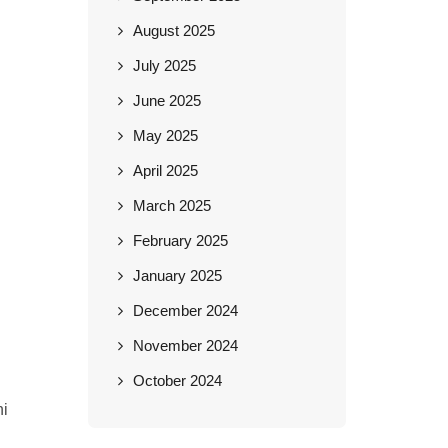
August 2025
July 2025
June 2025
May 2025
April 2025
March 2025
February 2025
January 2025
December 2024
November 2024
October 2024
ni