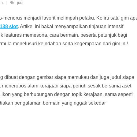
ya
judi
us-menerus menjadi favorit melimpah pelaku. Keliru satu gim ap
138 slot
. Artikel ini bakal menyampaikan tinjauan intensif
 features memesona, cara bermain, beserta petunjuk bagi
ula menelusuri keindahan serta kegemparan dari gim ini!
ng dibuat dengan gambar siapa memukau dan juga judul siapa
a menerobos alam kerajaan siapa penuh sesak bersama aset
kon yang berhubungan dengan topik kerajaan, sama seperti
ediakan pengalaman bermain yang nggak sekedar