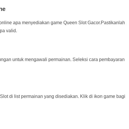
ne
n online apa menyediakan game Queen Slot Gacor.Pastikanlah
pa valid.
ungan untuk mengawali permainan. Seleksi cara pembayaran
lot di list permainan yang disediakan. Klik di ikon game bagi