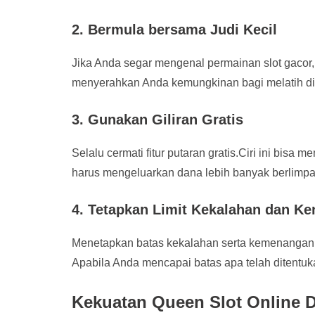
2. Bermula bersama Judi Kecil
Jika Anda segar mengenal permainan slot gacor,
menyerahkan Anda kemungkinan bagi melatih diri
3. Gunakan Giliran Gratis
Selalu cermati fitur putaran gratis.Ciri ini b
harus mengeluarkan dana lebih banyak berlimpa
4. Tetapkan Limit Kekalahan dan K
Menetapkan batas kekalahan serta kemenangan 
Apabila Anda mencapai batas apa telah ditentu
Kekuatan Queen Slot Online D