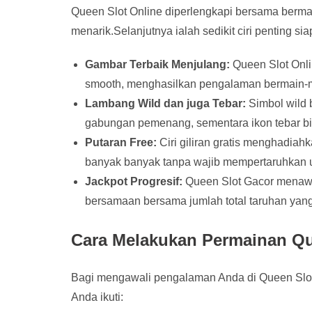
Queen Slot Online diperlengkapi bersama berm
menarik.Selanjutnya ialah sedikit ciri penting s
Gambar Terbaik Menjulang:
Queen Slot Onl
smooth, menghasilkan pengalaman bermain-ma
Lambang Wild dan juga Tebar:
Simbol wild 
gabungan pemenang, sementara ikon tebar bis
Putaran Free:
Ciri giliran gratis menghadi
banyak banyak tanpa wajib mempertaruhkan 
Jackpot Progresif:
Queen Slot Gacor menawa
bersamaan bersama jumlah total taruhan yan
Cara Melakukan Permainan Qu
Bagi mengawali pengalaman Anda di Queen Slot 
Anda ikuti: