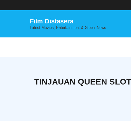
Skip
to
content
Film Distasera
Latest Movies, Entertainment & Global News
TINJAUAN QUEEN SLOT