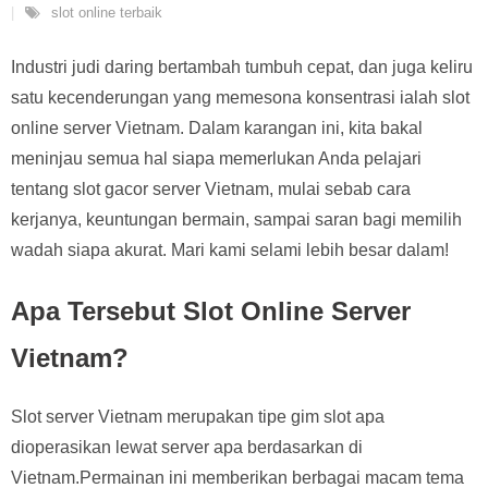
slot online terbaik
Industri judi daring bertambah tumbuh cepat, dan juga keliru
satu kecenderungan yang memesona konsentrasi ialah slot
online server Vietnam. Dalam karangan ini, kita bakal
meninjau semua hal siapa memerlukan Anda pelajari
tentang slot gacor server Vietnam, mulai sebab cara
kerjanya, keuntungan bermain, sampai saran bagi memilih
wadah siapa akurat. Mari kami selami lebih besar dalam!
Apa Tersebut Slot Online Server
Vietnam?
Slot server Vietnam merupakan tipe gim slot apa
dioperasikan lewat server apa berdasarkan di
Vietnam.Permainan ini memberikan berbagai macam tema