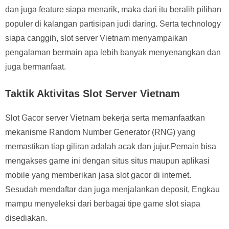
dan juga feature siapa menarik, maka dari itu beralih pilihan
populer di kalangan partisipan judi daring. Serta technology
siapa canggih, slot server Vietnam menyampaikan
pengalaman bermain apa lebih banyak menyenangkan dan
juga bermanfaat.
Taktik Aktivitas Slot Server Vietnam
Slot Gacor server Vietnam bekerja serta memanfaatkan
mekanisme Random Number Generator (RNG) yang
memastikan tiap giliran adalah acak dan jujur.Pemain bisa
mengakses game ini dengan situs situs maupun aplikasi
mobile yang memberikan jasa slot gacor di internet.
Sesudah mendaftar dan juga menjalankan deposit, Engkau
mampu menyeleksi dari berbagai tipe game slot siapa
disediakan.