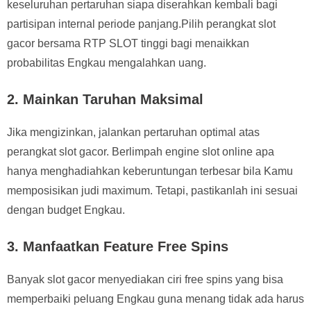
keseluruhan pertaruhan siapa diserahkan kembali bagi
partisipan internal periode panjang.Pilih perangkat slot
gacor bersama RTP SLOT tinggi bagi menaikkan
probabilitas Engkau mengalahkan uang.
2. Mainkan Taruhan Maksimal
Jika mengizinkan, jalankan pertaruhan optimal atas
perangkat slot gacor. Berlimpah engine slot online apa
hanya menghadiahkan keberuntungan terbesar bila Kamu
memposisikan judi maximum. Tetapi, pastikanlah ini sesuai
dengan budget Engkau.
3. Manfaatkan Feature Free Spins
Banyak slot gacor menyediakan ciri free spins yang bisa
memperbaiki peluang Engkau guna menang tidak ada harus