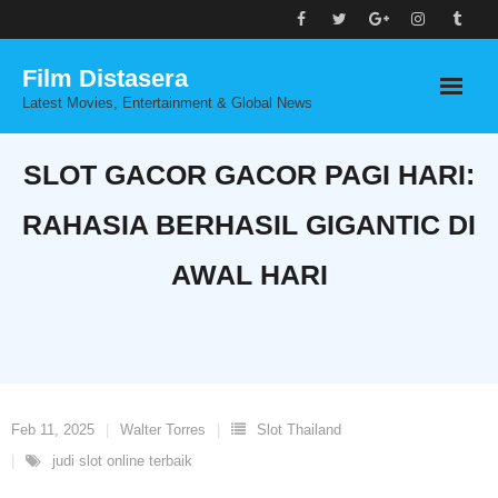
Skip
to
Film Distasera
content
Latest Movies, Entertainment & Global News
SLOT GACOR GACOR PAGI HARI:
RAHASIA BERHASIL GIGANTIC DI
AWAL HARI
Feb 11, 2025
Walter Torres
Slot Thailand
judi slot online terbaik